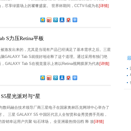
，尽享绿茵场上的饕餮盛宴。 世界杯期间，CCTV-5成为名
[详情]
 S力压Retina平板
是被激发出来的，尤其是当现有产品已经满足了基本需求之后。三星
GALAXY Tab S就很好地诠释了这个道理。通过采用有独门绝
板，GALAXY Tab S在视觉显示上将以Retina视网膜屏为代表
[详情]
 S5星光派对与“星
动通信与数码融合技术领导厂商三星电子在国家奥林匹克网球中心举办了
派对 。 三星 GALAXY S5 中国区代言人全智贤和金秀贤携手亮相，
5 的首销幸运用户共聚 钻石球场 。全亚洲最热情侣档 释 放
[详情]