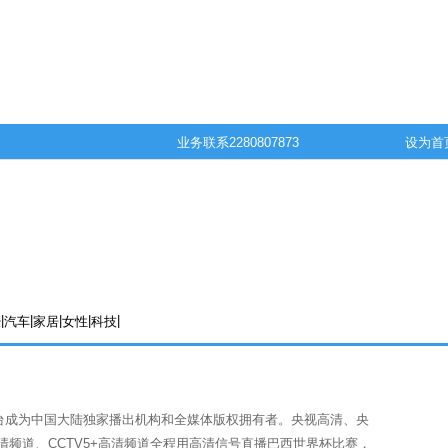
业务联系
2280807873
设为首
|
|
|
|
|
经
汽车
家居
女性
科技
视台成为中国大陆独家播出机构和全媒体版权拥有者。央视高清、央
高清频道、CCTV5+高清频道全程用高清信号直播巴西世界杯比赛，