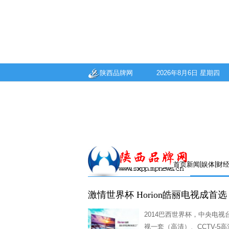
陕西品牌网
2026年8月6日 星期四
|
|
首页
新闻
娱体
财
激情世界杯 Horion皓丽电视成首选
2014巴西世界杯，中央电
视一套（高清）、CCTV-5